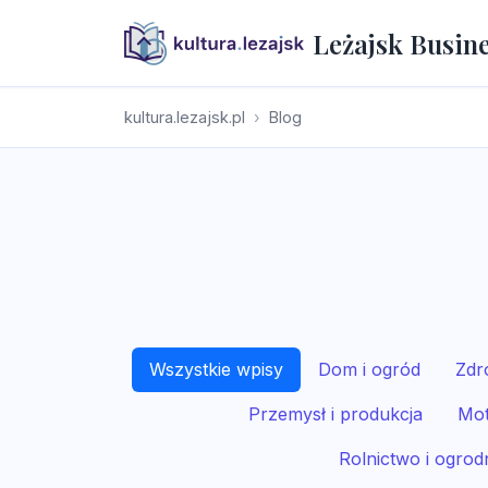
Leżajsk Busin
kultura.lezajsk.pl
Blog
Wszystkie wpisy
Dom i ogród
Zdr
Przemysł i produkcja
Mot
Rolnictwo i ogrod