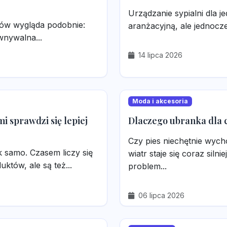
Urządzanie sypialni dla 
tów wygląda podobnie:
aranżacyjną, ale jednocz
wnywalna...
14 lipca 2026
Moda i akcesoria
i sprawdzi się lepiej
Dlaczego ubranka dla 
Czy pies niechętnie wych
 samo. Czasem liczy się
wiatr staje się coraz sil
tów, ale są też...
problem...
06 lipca 2026