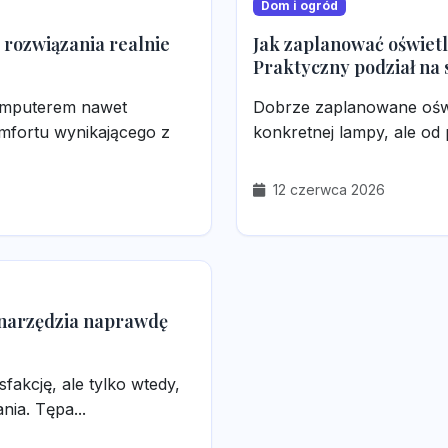
Dom i ogród
 rozwiązania realnie
Jak zaplanować oświet
Praktyczny podział na 
omputerem nawet
Dobrze zaplanowane oświ
mfortu wynikającego z
konkretnej lampy, ale od 
12 czerwca 2026
 narzędzia naprawdę
akcję, ale tylko wtedy,
ia. Tępa...