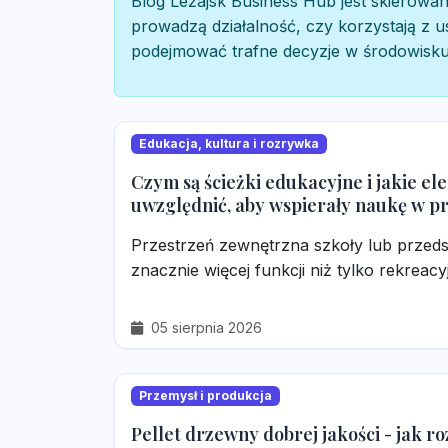
Blog Leżajsk Business Hub jest skierowan
prowadzą działalność, czy korzystają z u
podejmować trafne decyzje w środowisku, 
Edukacja, kultura i rozrywka
Czym są ścieżki edukacyjne i jakie e
uwzględnić, aby wspierały naukę w p
Przestrzeń zewnętrzna szkoły lub przed
znacznie więcej funkcji niż tylko rekreacy
05 sierpnia 2026
Przemysł i produkcja
Pellet drzewny dobrej jakości - jak 