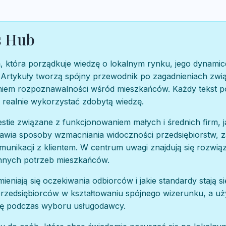
s Hub
, która porządkuje wiedzę o lokalnym rynku, jego dynamic
. Artykuły tworzą spójny przewodnik po zagadnieniach zw
aniem rozpoznawalności wśród mieszkańców. Każdy tekst p
 realnie wykorzystać zdobytą wiedzę.
e związane z funkcjonowaniem małych i średnich firm, jak
awia sposoby wzmacniania widoczności przedsiębiorstw, 
unikacji z klientem. W centrum uwagi znajdują się rozwiąza
ennych potrzeb mieszkańców.
eniają się oczekiwania odbiorców i jakie standardy stają 
 przedsiębiorców w kształtowaniu spójnego wizerunku, a uż
gę podczas wyboru usługodawcy.