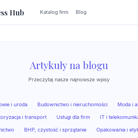
ess Hub
Katalog firm
Blog
Artykuły na blogu
Przeczytaj nasze najnowsze wpisy
owie i uroda
Budownictwo i nieruchomości
Moda i a
oryzacja i transport
Usługi dla firm
IT i telekomunik
nictwo
BHP, czystość i sprzątanie
Opakowania i etyk