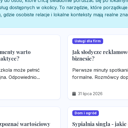
y do osób, które chcą świadomie poruszać się po lokalnym
sług dostępnych w okolicy. To narzędzie, które porządkuje
gdzie osobiste relacje i lokalne konteksty mają realne zna
Usługi dla firm
lementy warto
Jak słodycze reklamow
raktyce?
biznesie?
szkola może pełnić
Pierwsze minuty spotkani
jna. Odpowiednio...
formalne. Rozmówcy dopie
31 lipca 2026
Dom i ogród
rozpoznać wartościowy
Sypialnia singla - jaki