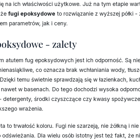
ię na ich właściwości użytkowe. Już na tym etapie war
 że
fugi epoksydowe
to rozwiązanie z wyższej półki -
m parametrów, jak i ceny.
poksydowe - zalety
m atutem fug epoksydowych jest ich odporność. Są ni
nienasiąkliwe, co oznacza brak wchłaniania wody, tłus
Dzięki temu świetnie sprawdzają się w łazienkach, kuc
 a nawet w basenach. Do tego dochodzi wysoka odporn
 detergenty, środki czyszczące czy kwasy spożywcze 
kszego wrażenia.
ta to trwałość koloru. Fugi nie szarzeją, nie żółkną i n
odświeżania. Dla wielu osób istotny jest też fakt, że ni