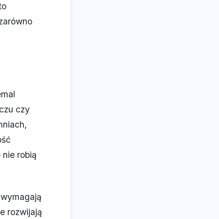
to
 zarówno
emal
zczu czy
hniach,
ość
nie robią
ie wymagają
e rozwijają