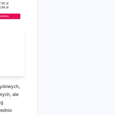
sydowych,
wych, ale
ug
rednio