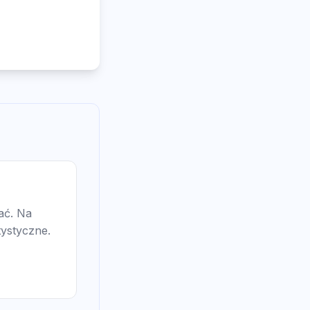
wać. Na
tystyczne.