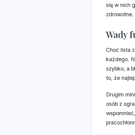
się w nich 
zdrowotne.
Wady f
Choć lista z
każdego. Na
szybko, a 
to, że najl
Drugim minu
osób z ogr
wspomnieć, 
pracochłon