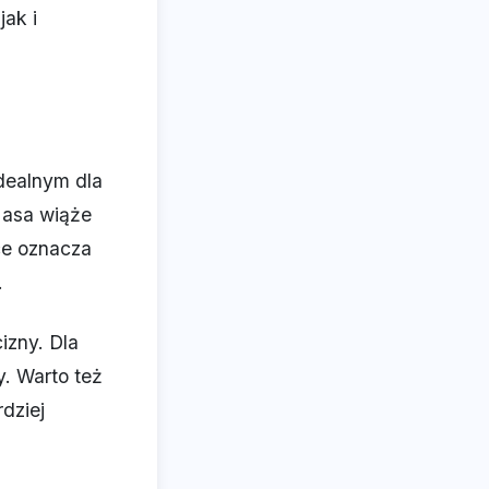
jak i
dealnym dla
Masa wiąże
ce oznacza
.
izny. Dla
. Warto też
dziej