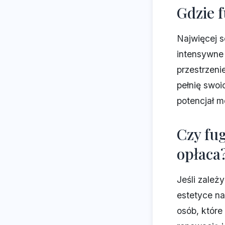
Gdzie 
Najwięcej s
intensywne 
przestrzeni
pełnię swo
potencjał 
Czy fug
opłaca
Jeśli zależ
estetyce na
osób, które