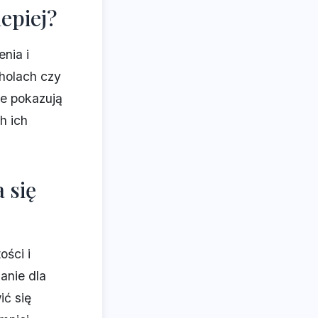
epiej?
nia i
holach czy
we pokazują
h ich
 się
ości i
anie dla
ić się