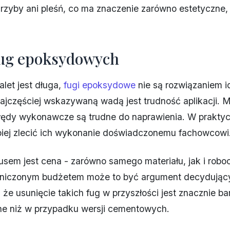
grzyby ani pleśń, co ma znaczenie zarówno estetyczne, 
ug epoksydowych
alet jest długa,
fugi epoksydowe
nie są rozwiązaniem i
jczęściej wskazywaną wadą jest trudność aplikacji. 
błędy wykonawcze są trudne do naprawienia. W prakty
epiej zlecić ich wykonanie doświadczonemu fachowcowi
sem jest cena - zarówno samego materiału, jak i roboc
aniczonym budżetem może to być argument decydujący
że usunięcie takich fug w przyszłości jest znacznie bar
ne niż w przypadku wersji cementowych.