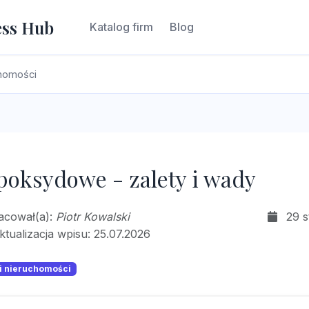
ess Hub
Katalog firm
Blog
chomości
poksydowe - zalety i wady
racował(a):
Piotr Kowalski
29 s
ktualizacja wpisu: 25.07.2026
i nieruchomości