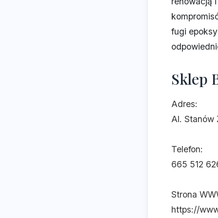
renowacją i
kompromisów
fugi epoks
odpowiedni
Sklep 
Adres:
Al. Stanów
Telefon:
665 512 62
Strona WW
https://www