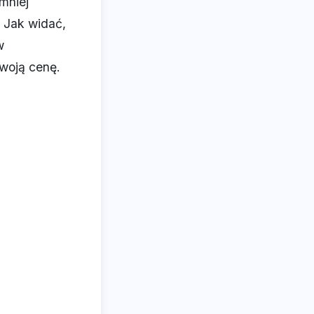
mniej
 Jak widać,
w
woją cenę.