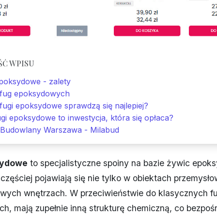
ŚĆ WPISU
epoksydowe - zalety
fug epoksydowych
fugi epoksydowe sprawdzą się najlepiej?
gi epoksydowe to inwestycja, która się opłaca?
 Budowlany Warszawa - Milabud
sydowe
to specjalistyczne spoiny na bazie żywic epok
 częściej pojawiają się nie tylko w obiektach przemysło
wych wnętrzach. W przeciwieństwie do klasycznych f
, mają zupełnie inną strukturę chemiczną, co bezpoś