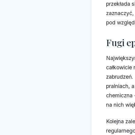
przekłada s
zaznaczyć,
pod względe
Fugi e
Największy
całkowicie 
zabrudzeń. 
pralniach,
chemiczna -
na nich wię
Kolejna zale
regularnego 