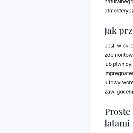
naturalnego
atmosferyc
Jak pr
Jeśli w okr
zdemontować
lub piwnicy
impregnatem
jutowy wore
zawilgoceni
Proste
latami