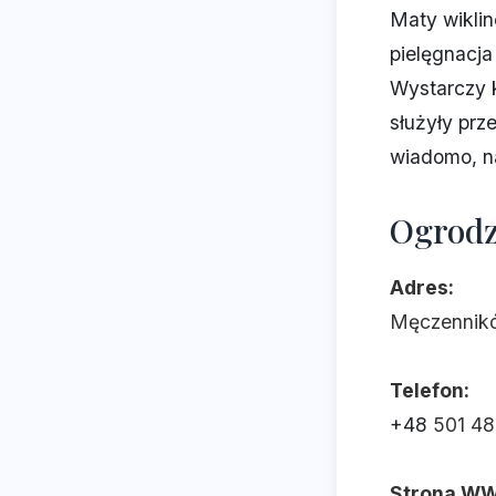
Maty wiklin
pielęgnacja
Wystarczy k
służyły prze
wiadomo, na
Ogrodz
Adres:
Męczennikó
Telefon:
+48
501 4
Strona W