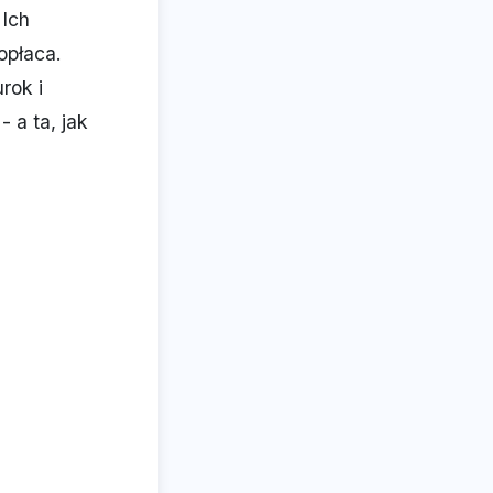
 Ich
opłaca.
rok i
- a ta, jak