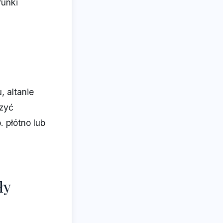
runki
 altanie
czyć
 płótno lub
ły