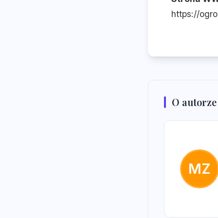
https://ogr
O autorze
MZ