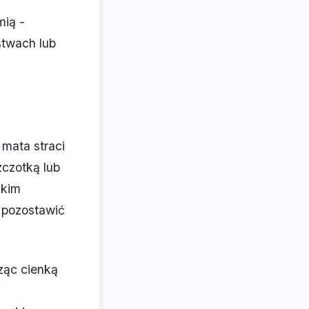
mią -
stwach lub
 mata straci
zczotką lub
akim
j pozostawić
ząc cienką