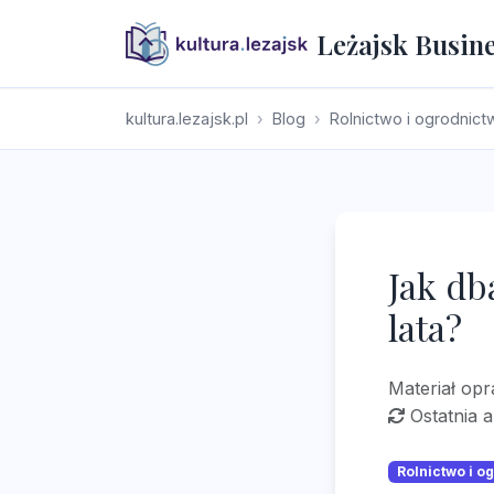
Leżajsk Busin
kultura.lezajsk.pl
Blog
Rolnictwo i ogrodnict
Jak db
lata?
Materiał op
Ostatnia a
Rolnictwo i o