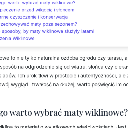
ego warto wybrać maty wiklinowe?
ieczenie przed wilgocią i słońcem
arne czyszczenie i konserwacja
rzechowywać maty poza sezonem?
 sposoby, by maty wiklinowe służyły latami
zenia Wiklinowe
owe to nie tylko naturalna ozdoba ogrodu czy tarasu, a
sposób na odgrodzenie się od wiatru, słońca czy ciek
siadów. Ich urok tkwi w prostocie i autentyczności, ale
wój wygląd i trwałość na dłużej, warto poświęcić im o
go warto wybrać maty wiklinowe?
iklina to materiał o wyjątkowych właściwościach. Jest 