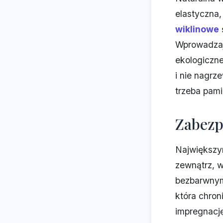
elastyczna,
wiklinowe
Wprowadzają
ekologiczn
i nie nagrz
trzeba pami
Zabezp
Największym
zewnątrz, w
bezbarwnym 
która chron
impregnację