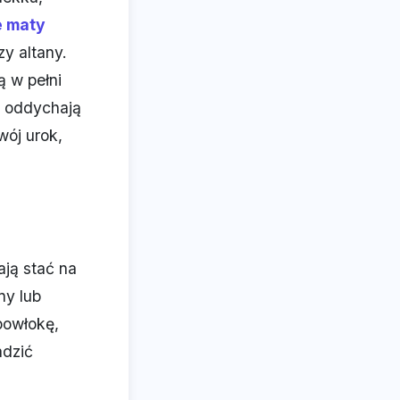
e maty
zy altany.
ą w pełni
w oddychają
wój urok,
ają stać na
ny lub
powłokę,
adzić