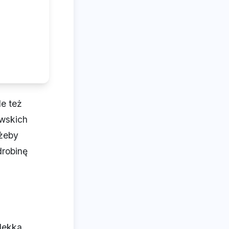
le też
awskich
 żeby
drobinę
lekka,