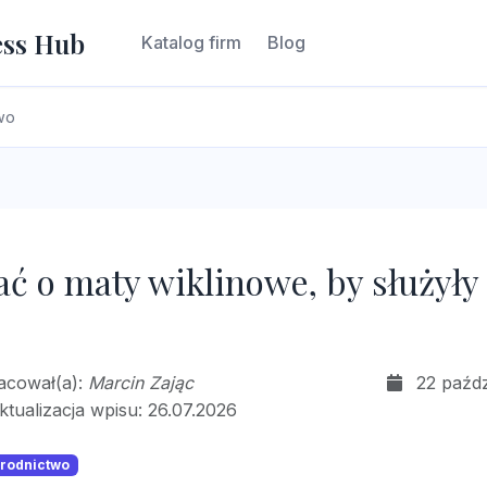
ess Hub
Katalog firm
Blog
wo
ać o maty wiklinowe, by służyły
racował(a):
Marcin Zając
22 paźdz
ktualizacja wpisu: 26.07.2026
grodnictwo