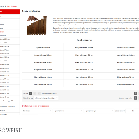
ŚĆ WPISU