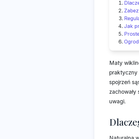
Dlacz
Zabezp
Regul
Jak p
Proste
Ogrod
Maty wiklin
praktyczny 
spojrzeń są
zachowały s
uwagi.
Dlacze
Naturalna w