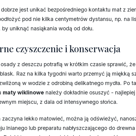
obrze jest unikać bezpośredniego kontaktu mat z zie
odłożyć pod nie kilka centymetrów dystansu, np. na li
 by uniknąć nasiąkania wodą od dołu.
rne czyszczenie i konserwacja
 i osady z deszczu potrafią w krótkim czasie sprawić, że
i blask. Raz na kilka tygodni warto przemyć ją miękką s
zwilżoną w wodzie z odrobiną delikatnego mydła. Po t
u
maty wiklinowe
należy dokładnie osuszyć - najlepie
ewnym miejscu, z dala od intensywnego słońca.
na zaczyna lekko matowieć, można ją odświeżyć, nanos
ju lnianego lub preparatu nabłyszczającego do drewna