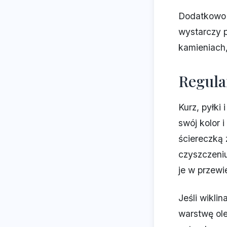
Dodatkowo d
wystarczy p
kamieniach,
Regula
Kurz, pyłki
swój kolor 
ściereczką 
czyszczeni
je w przewi
Jeśli wikli
warstwę ole