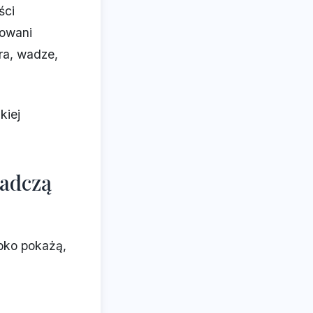
ści
mowani
ra, wadze,
kiej
iadczą
bko pokażą,