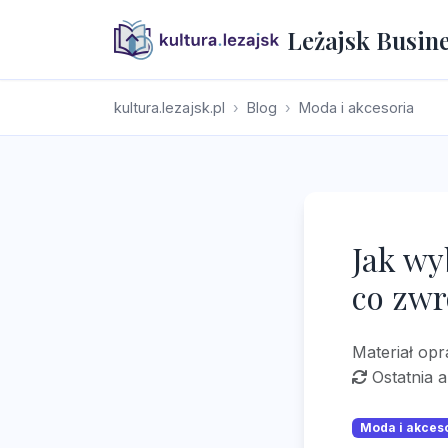
Leżajsk Busin
kultura.lezajsk.pl
Blog
Moda i akcesoria
Jak wy
co zw
Materiał op
Ostatnia a
Moda i akces