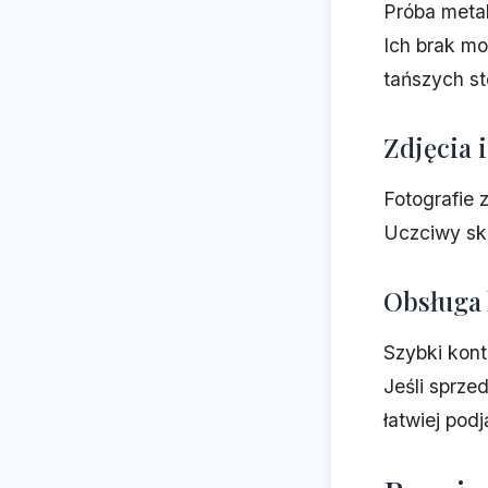
Próba metal
Ich brak mo
tańszych s
Zdjęcia 
Fotografie 
Uczciwy skl
Obsługa 
Szybki kont
Jeśli sprze
łatwiej pod