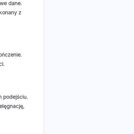
owe dane.
ykonany z
ończenie.
i.
m podejściu.
elęgnację,