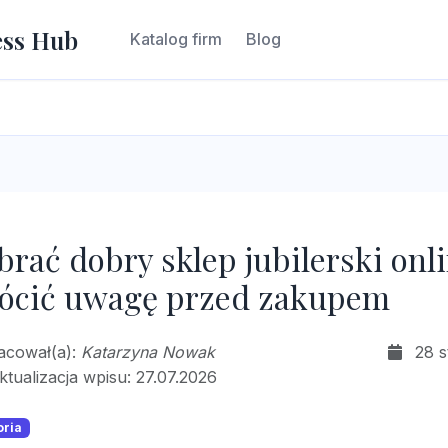
ess Hub
Katalog firm
Blog
brać dobry sklep jubilerski onl
rócić uwagę przed zakupem
racował(a):
Katarzyna Nowak
28 s
ktualizacja wpisu: 27.07.2026
oria