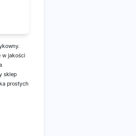
zykowny.
 w jakości
a
y sklep
lka prostych