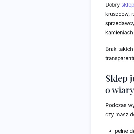
Dobry
sklep
kruszców, r
sprzedawcy 
kamieniach
Brak takich
transparent
Sklep j
o wiar
Podczas wy
czy masz do
pełne d