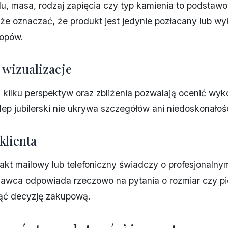
u, masa, rodzaj zapięcia czy typ kamienia to podstaw
że oznaczać, że produkt jest jedynie pozłacany lub w
topów.
i wizualizacje
z kilku perspektyw oraz zbliżenia pozwalają ocenić wyk
ep jubilerski nie ukrywa szczegółów ani niedoskonałośc
klienta
akt mailowy lub telefoniczny świadczy o profesjonalny
dawca odpowiada rzeczowo na pytania o rozmiar czy pi
jąć decyzję zakupową.