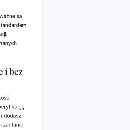
 ważne są
 Standardem
cji.
znanych
 i bez
kość
weryfikację
im dodasz
i zaufanie -