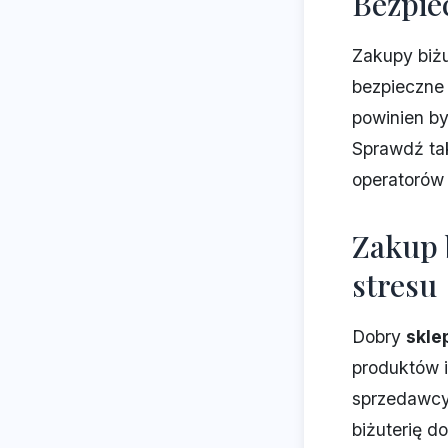
Bezpie
Zakupy biżu
bezpieczne
powinien by
Sprawdź tak
operatorów 
Zakup b
stresu
Dobry
sklep
produktów i
sprzedawcy
biżuterię d