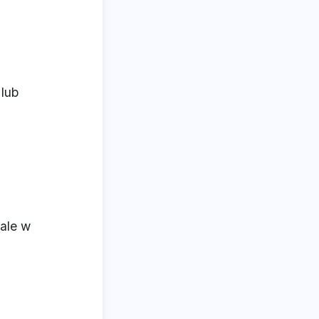
 lub
tale w