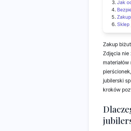
Jak oc
Bezpie
Zakup 
Sklep 
Zakup biżut
Zdjęcia nie
materiałów
pierścionek
jubilerski 
kroków pozw
Dlacze
jubile