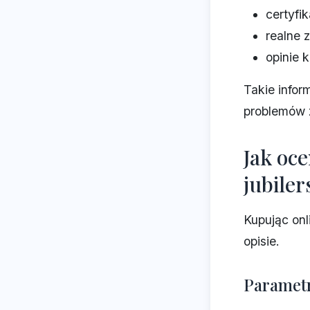
certyfik
realne 
opinie 
Takie infor
problemów 
Jak oce
jubile
Kupując onl
opisie.
Parametr