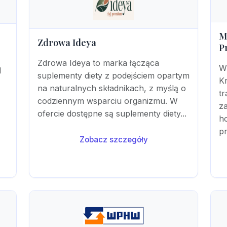
M
Zdrowa Ideya
P
Zdrowa Ideya to marka łącząca
W
d
suplementy diety z podejściem opartym
Kr
na naturalnych składnikach, z myślą o
tr
codziennym wsparciu organizmu. W
za
ofercie dostępne są suplementy diety...
h
pr
Zobacz szczegóły