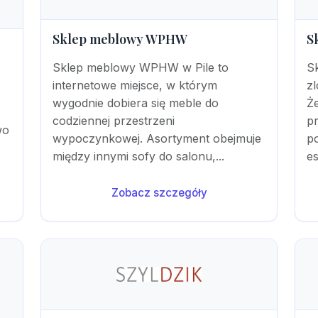
Sklep meblowy WPHW
S
Sklep meblowy WPHW w Pile to
Sk
internetowe miejsce, w którym
z
wygodnie dobiera się meble do
Ż
codziennej przestrzeni
p
wo
wypoczynkowej. Asortyment obejmuje
p
między innymi sofy do salonu,...
es
Zobacz szczegóły