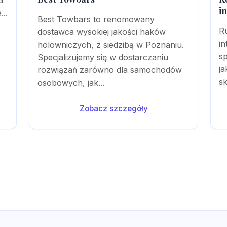
a
i
..
Best Towbars to renomowany
R
dostawca wysokiej jakości haków
in
holowniczych, z siedzibą w Poznaniu.
sp
Specjalizujemy się w dostarczaniu
ja
rozwiązań zarówno dla samochodów
sk
osobowych, jak...
Zobacz szczegóły