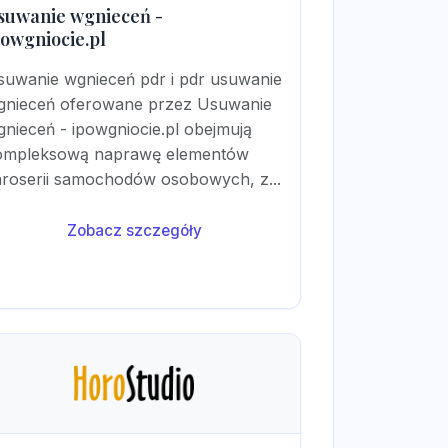
suwanie wgnieceń -
powgniocie.pl
suwanie wgnieceń pdr i pdr usuwanie
gnieceń oferowane przez Usuwanie
nieceń - ipowgniocie.pl obejmują
ompleksową naprawę elementów
aroserii samochodów osobowych, z...
Zobacz szczegóły