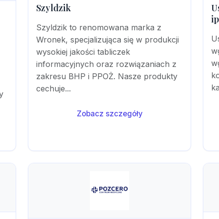
Szyldzik
U
i
Szyldzik to renomowana marka z
U
Wronek, specjalizująca się w produkcji
w
wysokiej jakości tabliczek
wg
informacyjnych oraz rozwiązaniach z
k
zakresu BHP i PPOŻ. Nasze produkty
k
cechuje...
y
Zobacz szczegóły