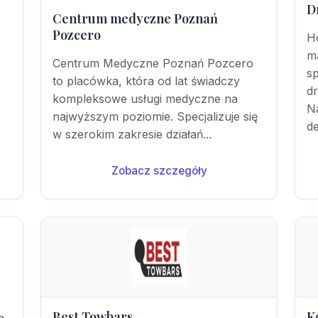
D
Centrum medyczne Poznań
Pozcero
H
m
Centrum Medyczne Poznań Pozcero
sp
to placówka, która od lat świadczy
d
kompleksowe usługi medyczne na
Na
najwyższym poziomie. Specjalizuje się
de
w szerokim zakresie działań...
Zobacz szczegóły
Best Towbars
K