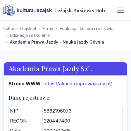
Leżajsk Business Hub
kultura.lezajsk.pl
Firmy
Edukacja, kultura i rozrywka
Edukacja i szkolenia
Akademia Prawa Jazdy - Nauka jazdy Gdynia
Akademia Prawa Jazdy S.C.
Strona WWW:
https://akademiaprawajazdy.pl/
Dane rejestrowe
NIP
5862196073
REGON
220447400
Data
2007-07-05