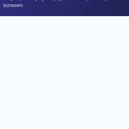
biznesem
Strona główna
Zaloguj się
Dodaj firmę
Przypomnij hasło
Blog
Kontakt
Mapa strony
Szybkie wyszukiwanie