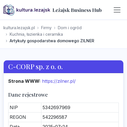
Leżajsk Business Hub
kultura.lezajsk.pl
Firmy
Dom i ogród
Kuchnia, łazienka i ceramika
Artykuły gospodarstwa domowego ZILNER
C-CORP sp. z o. o.
Strona WWW:
https://zilner.pl/
Dane rejestrowe
NIP
5342697969
REGON
542296587
Data
2025-07-24