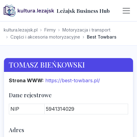
Leżajsk Business Hub
kultura.lezajsk.pl
Firmy
Motoryzacja i transport
Części i akcesoria motoryzacyjne
Best Towbars
TOMASZ BIEŃKOWSKI
Strona WWW:
https://best-towbars.pl/
Dane rejestrowe
NIP
5941314029
Adres