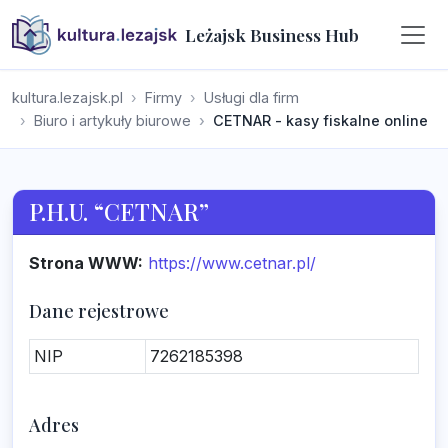
Leżajsk Business Hub
kultura.lezajsk.pl
Firmy
Usługi dla firm
Biuro i artykuły biurowe
CETNAR - kasy fiskalne online
P.H.U. “CETNAR”
Strona WWW:
https://www.cetnar.pl/
Dane rejestrowe
NIP
7262185398
Adres