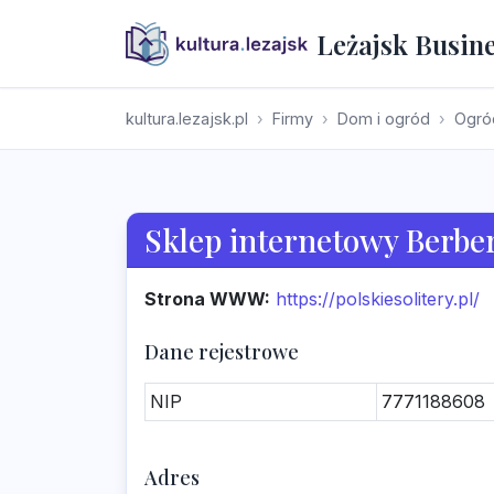
Leżajsk Busin
kultura.lezajsk.pl
Firmy
Dom i ogród
Ogró
Sklep internetowy Berbe
Strona WWW:
https://polskiesolitery.pl/
Dane rejestrowe
NIP
7771188608
Adres