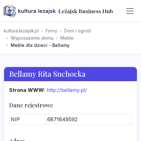
Leżajsk Business Hub
kultura.lezajsk.pl
Firmy
Dom i ogród
Wyposażenie domu
Meble
Meble dla dzieci - Bellamy
Bellamy Rita Suchocka
Strona WWW:
http://bellamy.pl/
Dane rejestrowe
NIP
6871649592