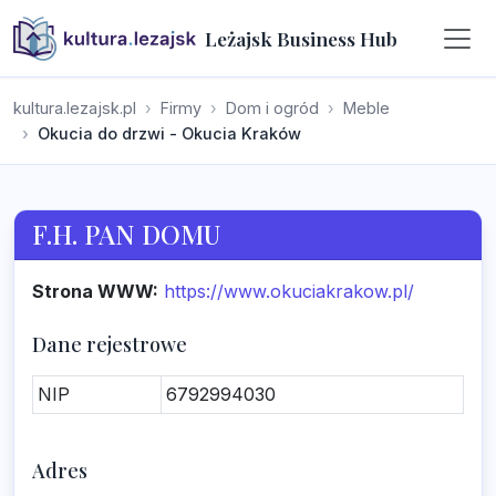
Leżajsk Business Hub
kultura.lezajsk.pl
Firmy
Dom i ogród
Meble
Okucia do drzwi - Okucia Kraków
F.H. PAN DOMU
Strona WWW:
https://www.okuciakrakow.pl/
Dane rejestrowe
NIP
6792994030
Adres