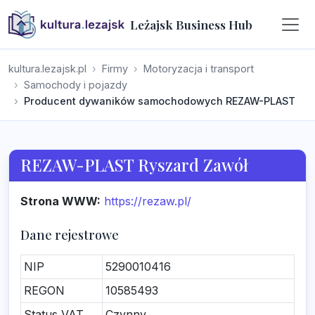
Leżajsk Business Hub
kultura.lezajsk.pl
Firmy
Motoryzacja i transport
Samochody i pojazdy
Producent dywaników samochodowych REZAW-PLAST
REZAW-PLAST Ryszard Zawół
Strona WWW:
https://rezaw.pl/
Dane rejestrowe
NIP
5290010416
REGON
10585493
Status VAT
Czynny