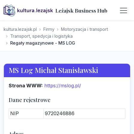
Leżajsk Business Hub
kultura.lezajsk.pl
Firmy
Motoryzacja i transport
Transport, spedycja i logistyka
Regały magazynowe - MS LOG
MS Log Michał Stanisławski
Strona WWW:
https://mslog.pl/
Dane rejestrowe
NIP
9720246886