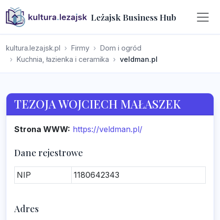
Leżajsk Business Hub
kultura.lezajsk.pl
Firmy
Dom i ogród
Kuchnia, łazienka i ceramika
veldman.pl
TEZOJA WOJCIECH MAŁASZEK
Strona WWW:
https://veldman.pl/
Dane rejestrowe
NIP
1180642343
Adres