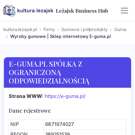
Leżajsk Business Hub
kultura.lezajsk.pl
Firmy
Surowce i półprodukty
Guma
Wyroby gumowe | Sklep internetowy E-guma.pl
E-GUMA.PL SPÓŁKA Z
OGRANICZONĄ
ODPOWIEDZIALNOŚCIĄ
Strona WWW:
https://e-guma.pl/
Dane rejestrowe
NIP
6871974027
REGON
389251539