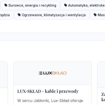
Surowce, energia i recykling
Automatyka, elektrote
zędzia
Ogrzewanie, klimatyzacja i wentylacja
Masz
LUX-SKŁAD - kable i przewody
Z
k
W sercu Jabłonki, Lux-Skład oferuje