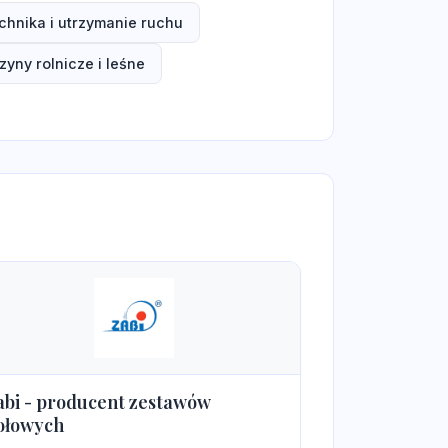
chnika i utrzymanie ruchu
yny rolnicze i leśne
abi - producent zestawów
ołowych