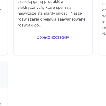
szeroką gamę produktów
F
elektrycznych, które spełniają
a
od
najwyższe standardy jakości. Nasze
w
rozwiązania obejmują zaawansowane
k
rozwijaki do...
r
Na
Zobacz szczegóły
e