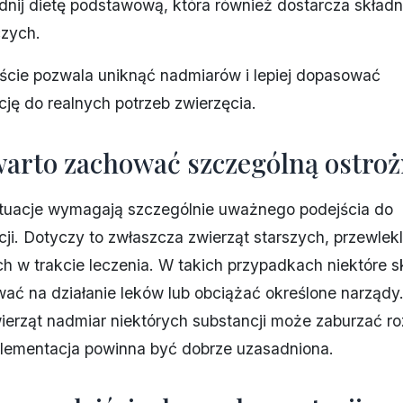
nij dietę podstawową, która również dostarcza skład
zych.
ście pozwala uniknąć nadmiarów i lepiej dopasować
ję do realnych potrzeb zwierzęcia.
warto zachować szczególną ostro
ytuacje wymagają szczególnie uważnego podejścia do
ji. Dotyczy to zwłaszcza zwierząt starszych, przewlek
h w trakcie leczenia. W takich przypadkach niektóre s
ć na działanie leków lub obciążać określone narządy
erząt nadmiar niektórych substancji może zaburzać ro
plementacja powinna być dobrze uzasadniona.