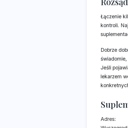
Rozsąd
Łączenie ki
kontroli. N
suplementac
Dobrze dob
świadomie, 
Jeśli pojaw
lekarzem we
konkretnyc
Suplem
Adres:
Wyszogrodz