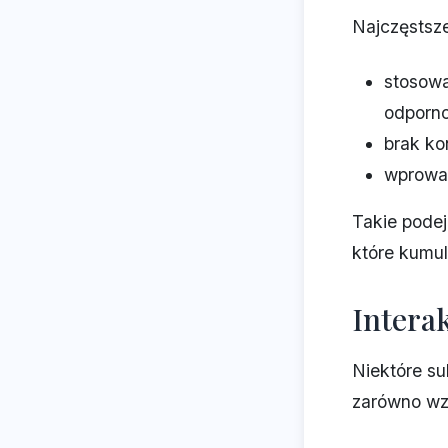
Najczęstsze
stosowa
odporno
brak ko
wprowad
Takie podej
które kumul
Interak
Niektóre su
zarówno wzm