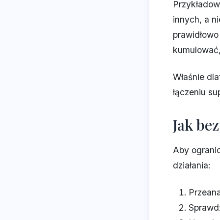
Przykładow
innych, a n
prawidłowo 
kumulować,
Właśnie dla
łączeniu su
Jak be
Aby ograni
działania:
Przeana
Sprawdź