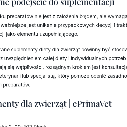
ne podejście do suplementacji
lku preparatów nie jest z założenia błędem, ale wymaga
ajważniejsze jest unikanie przypadkowych decyzji i tra
ji jako elementu uzupełniającego.
rane suplementy diety dla zwierząt powinny być stoso
z uwzględnieniem całej diety i indywidualnych potrzeb
iają się wątpliwości, rozsądnym krokiem jest konsultacj
terynarii lub specjalistą, który pomoże ocenić zasadno
h preparatów.
enty dla zwierząt | ePrimaVet
ka 2, 09-402 Płock