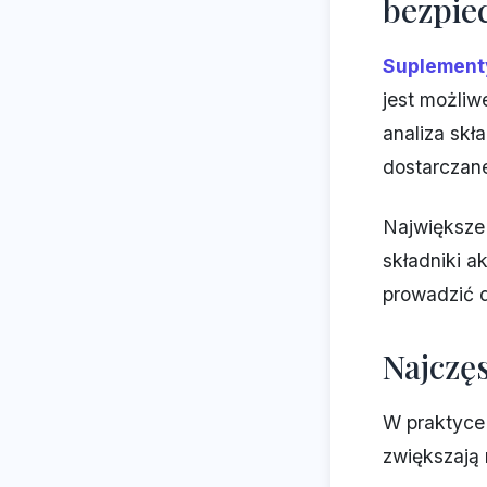
bezpiec
Suplementy
jest możliw
analiza skł
dostarczan
Największe 
składniki a
prowadzić 
Najczę
W praktyce
zwiększają 