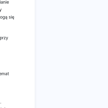
ianie
y
ogą się
przy
hemat
.