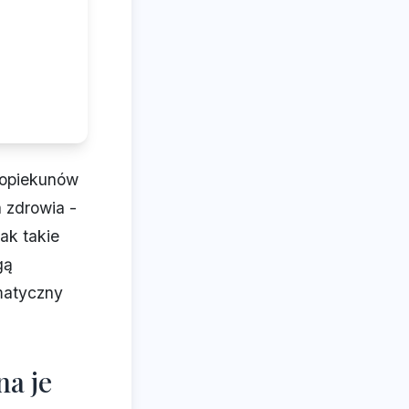
 opiekunów
 zdrowia -
ak takie
gą
matyczny
na je