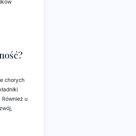
ników
żność?
le chorych
kładniki
. Również u
zwój,