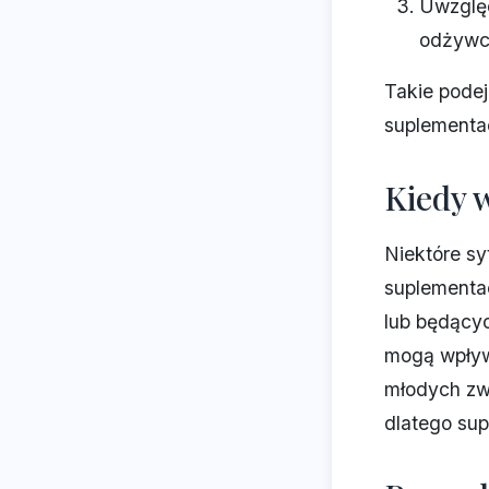
Uwzględ
odżywc
Takie podej
suplementac
Kiedy 
Niektóre s
suplementac
lub będącyc
mogą wpływa
młodych zwi
dlatego su