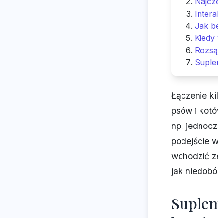
Najcz
Intera
Jak b
Kiedy
Rozsą
Suplem
Łączenie ki
psów i kot
np. jednocz
podejście w
wchodzić ze
jak niedobór
Supleme