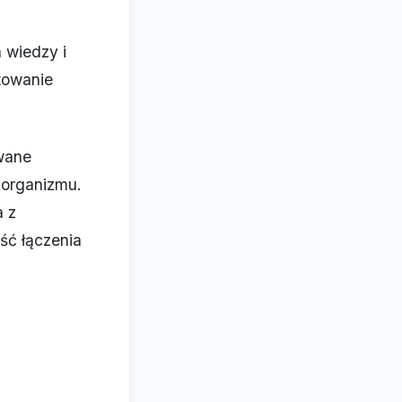
 wiedzy i
ktowanie
wane
 organizmu.
a z
ść łączenia