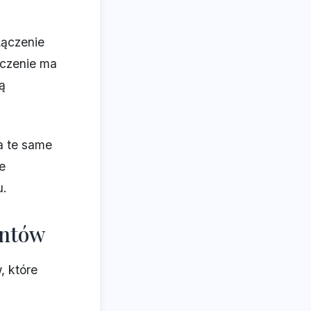
Łączenie
aczenie ma
ą
a te same
e
u.
entów
 które