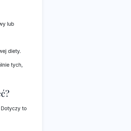
wy lub
ej diety.
lnie tych,
eć?
 Dotyczy to