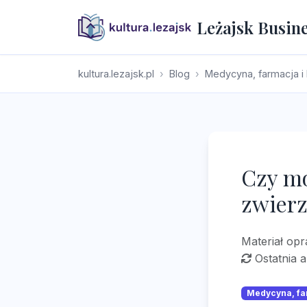
Leżajsk Busin
kultura.lezajsk.pl
Blog
Medycyna, farmacja i
Czy mo
zwierz
Materiał op
Ostatnia a
Medycyna, fa