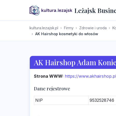
Leżajsk Busin
kultura.lezajsk.pl
Firmy
Zdrowie i uroda
Ko
AK Hairshop kosmetyki do włosów
AK Hairshop Adam Koni
Strona WWW:
https://www.akhairshop.pl
Dane rejestrowe
NIP
9532528746