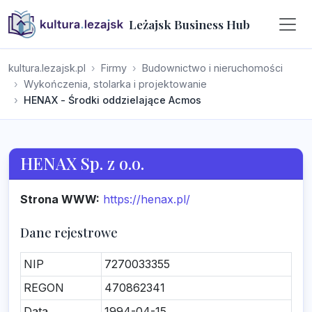
Leżajsk Business Hub
kultura.lezajsk.pl
Firmy
Budownictwo i nieruchomości
Wykończenia, stolarka i projektowanie
HENAX - Środki oddzielające Acmos
HENAX Sp. z o.o.
Strona WWW:
https://henax.pl/
Dane rejestrowe
NIP
7270033355
REGON
470862341
Data
1994-04-15