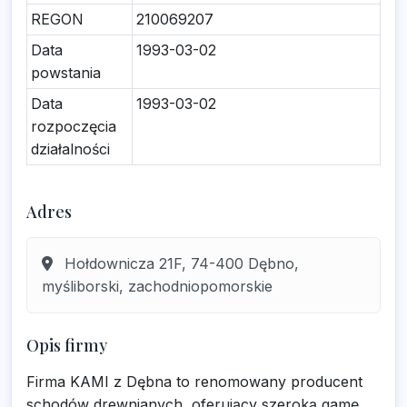
REGON
210069207
Data
1993-03-02
powstania
Data
1993-03-02
rozpoczęcia
działalności
Adres
Hołdownicza 21F, 74-400 Dębno,
myśliborski, zachodniopomorskie
Opis firmy
Firma KAMI z Dębna to renomowany producent
schodów drewnianych, oferujący szeroką gamę