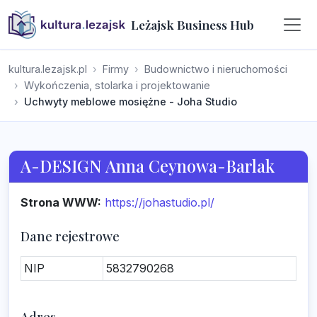
Leżajsk Business Hub
kultura.lezajsk.pl
Firmy
Budownictwo i nieruchomości
Wykończenia, stolarka i projektowanie
Uchwyty meblowe mosiężne - Joha Studio
A-DESIGN Anna Ceynowa-Barlak
Strona WWW:
https://johastudio.pl/
Dane rejestrowe
NIP
5832790268