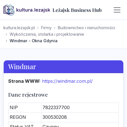
Leżajsk Business Hub
kultura.lezajsk.pl
Firmy
Budownictwo i nieruchomości
Wykończenia, stolarka i projektowanie
Windmar - Okna Gdynia
Windmar
Strona WWW:
https://windmar.com.pl/
Dane rejestrowe
NIP
7822337700
REGON
300530208
Status VAT
Czynny