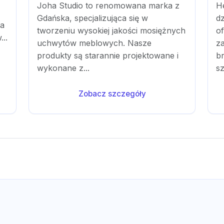
Joha Studio to renomowana marka z
H
Gdańska, specjalizująca się w
dz
na
tworzeniu wysokiej jakości mosiężnych
o
...
uchwytów meblowych. Nasze
z
produkty są starannie projektowane i
b
wykonane z...
sz
Zobacz szczegóły