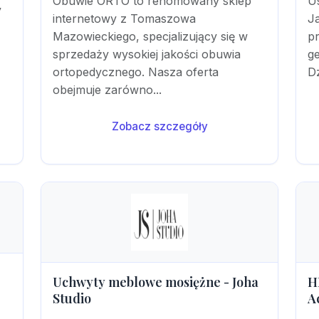
Obuwie ORTO to renomowany sklep
U
y
internetowy z Tomaszowa
J
Mazowieckiego, specjalizujący się w
pr
sprzedaży wysokiej jakości obuwia
ge
ortopedycznego. Nasza oferta
Dz
obejmuje zarówno...
Zobacz szczegóły
Uchwyty meblowe mosiężne - Joha
H
Studio
A