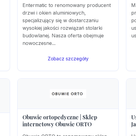
Entermatic to renomowany producent
Ma
drzwi i okien aluminiowych,
p
specjalizujący się w dostarczaniu
p
wysokiej jakości rozwiązań stolarki
us
budowlanej. Nasza oferta obejmuje
us
nowoczesne...
Zobacz szczegóły
Obuwie ortopedyczne | Sklep
U
internetowy Obuwie ORTO
J